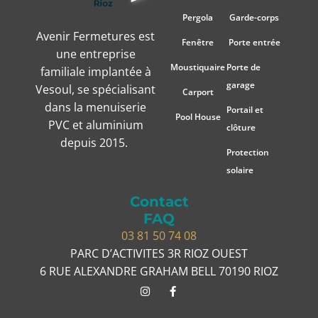
Pergola
Garde-corps
Avenir Fermetures est
Fenêtre
Porte entrée
une entreprise
Moustiquaire
Porte de
familiale implantée à
garage
Vesoul, se spécialisant
Carport
dans la menuiserie
Portail et
Pool House
PVC et aluminium
clôture
depuis 2015.
Protection
solaire
Contact
FAQ
03 81 50 74 08
PARC D’ACTIVITES 3R RIOZ OUEST
6 RUE ALEXANDRE GRAHAM BELL 70190 RIOZ
I
F
n
a
s
c
t
e