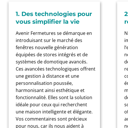
1. Des technologies pour
2
vous simplifier la vie
r
Avenir Fermetures se démarque en
N
introduisant sur le marché des
i
fenêtres nouvelle génération
l
équipées de stores intégrés et de
n
systèmes de domotique avancés.
d
Ces avancées technologiques offrent
r
une gestion à distance et une
c
personnalisation poussée,
é
harmonisant ainsi esthétique et
m
fonctionnalité. Elles sont la solution
d
idéale pour ceux qui recherchent
s
une maison intelligente et élégante.
o
Vos commentaires sont précieux
a
pour nous, car ils nous aident à
n