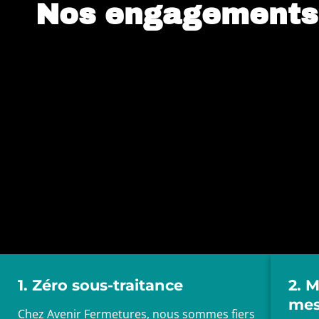
Nos engagements 
1. Zéro sous-traitance
2. 
mes
Chez Avenir Fermetures, nous sommes fiers