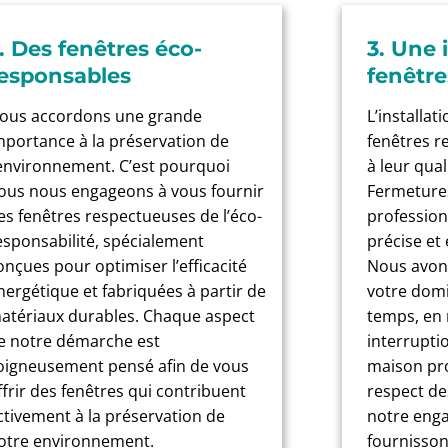
. Des fenêtres éco-
3. Une 
esponsables
fenêtre
ous accordons une grande
L’installat
mportance à la préservation de
fenêtres r
’environnement. C’est pourquoi
à leur qual
ous nous engageons à vous fournir
Fermetures
es fenêtres respectueuses de l’éco-
profession
esponsabilité, spécialement
précise et 
onçues pour optimiser l’efficacité
Nous avons
nergétique et fabriquées à partir de
votre domi
atériaux durables. Chaque aspect
temps, en 
e notre démarche est
interruptio
oigneusement pensé afin de vous
maison pr
ffrir des fenêtres qui contribuent
respect de
ctivement à la préservation de
notre eng
otre environnement.
fournisson