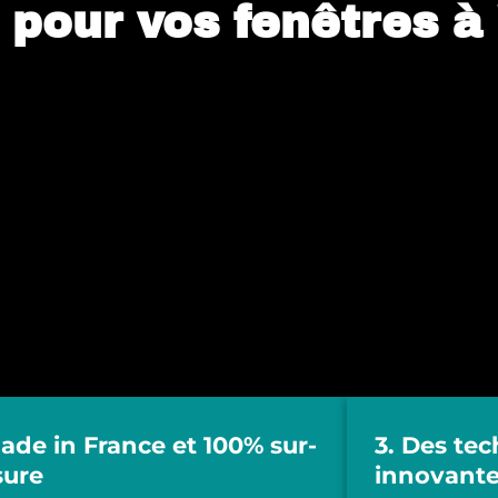
pour vos fenêtres à
Made in France et 100% sur-
3. Des te
ure
innovant