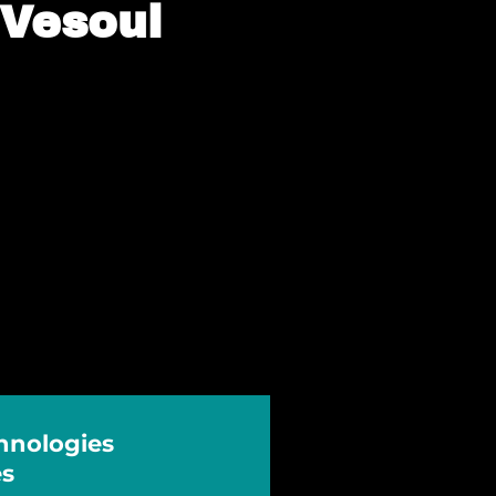
 Vesoul
chnologies
es