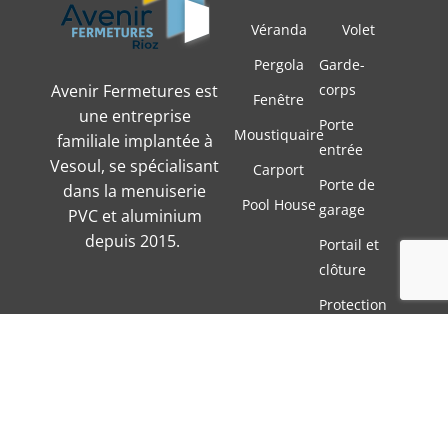
Véranda
Volet
Pergola
Garde-
Avenir Fermetures est
corps
Fenêtre
une entreprise
Porte
Moustiquaire
familiale implantée à
entrée
Vesoul, se spécialisant
Carport
Porte de
dans la menuiserie
Pool House
garage
PVC et aluminium
depuis 2015.
Portail et
clôture
Protection
solaire
Contact
FAQ
03 81 50 74 08
PARC D’ACTIVITES 3R RIOZ OUEST